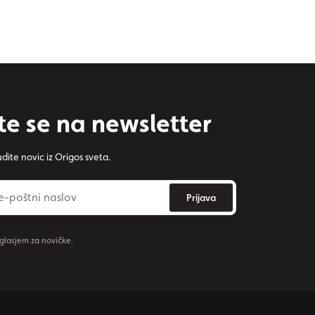
te se na newsletter
dite novic iz Origos sveta.
Prijava
oglasjem za novičke.