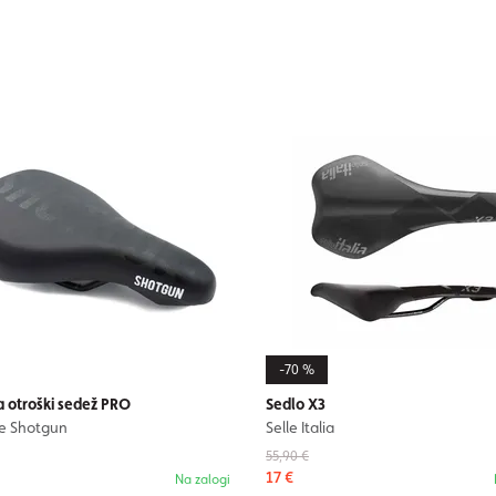
-70 %
a otroški sedež PRO
Sedlo X3
de Shotgun
Selle Italia
55,90 €
17 €
Na zalogi