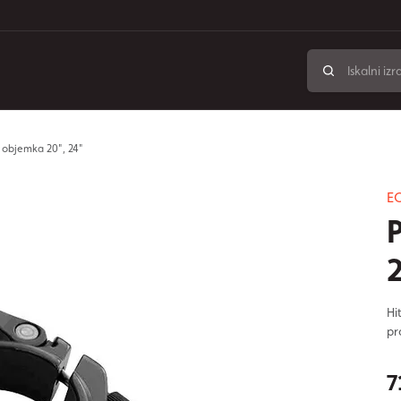
 objemka 20", 24"
E
Hi
pr
7