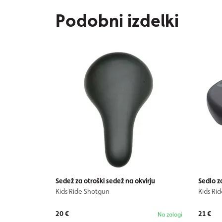
Podobni izdelki
Sedež za otroški sedež na okvirju
Sedlo z
Kids Ride Shotgun
Kids Ri
20 €
21 €
Na zalogi