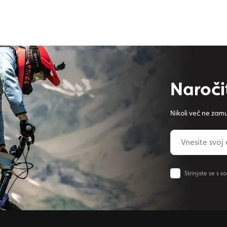
Naroči
Nikoli več ne zamu
Strinjate se s s