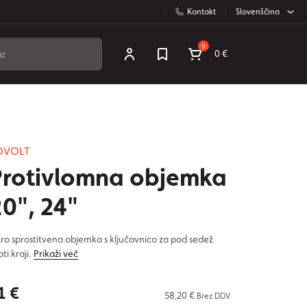
Kontakt
Slovenščina
0
0 €
OVOLT
Protivlomna objemka
20", 24"
tro sprostitvena objemka s ključavnico za pod sedež
oti kraji.
Prikaži več
1 €
58,20 €
Brez DDV