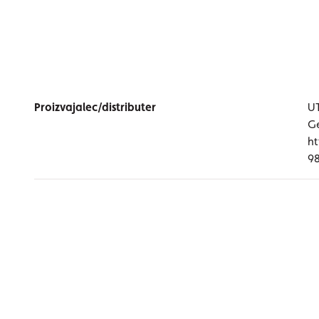
Proizvajalec/distributer
UT
Ge
ht
9