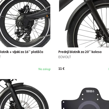
latnik + vijaki za 16'' platišča
Prednji blatnik za 20'' kolesa
T
EOVOLT
11 €
Na zalogi