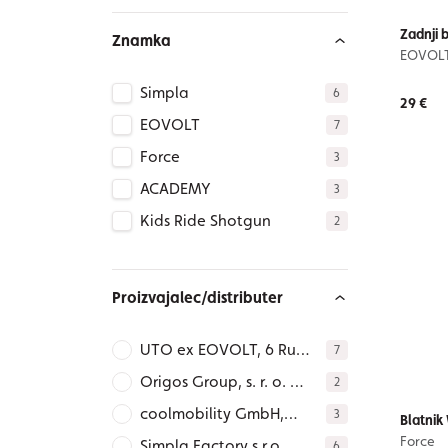
Zadnji b
Znamka
EOVOL
Simpla
6
29 €
EOVOLT
7
Force
3
ACADEMY
3
Kids Ride Shotgun
2
Proizvajalec/distributer
UTO ex EOVOLT, 6 Rue
7
Georges Besse, 69740
Origos Group, s. r. o. –
2
Genas – FRANCE,
SK, Za školou I. 398/1,
coolmobility GmbH,
3
hello@utobikes.com,
Blatnik
91105 Zamarovce –
Ludwig-Erhard-Allee 3,
Force
https://utobikes.com/en-
Simpla Factory s.r.o.,
6