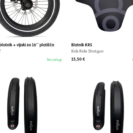
blatnik + vijaki za 16'' platišča
Blatnik KRS
T
Kids Ride Shotgun
15,50 €
Na zalogi