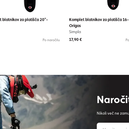
 blatnikov za platišča 20"-
Komplet blatnikov za platišča 16-
Origos
Simpla
17,90 €
Po naročilu
Po
Naroči
Nikoli več ne zamu