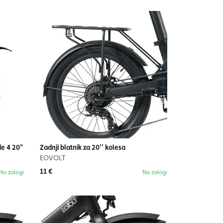
e 4 20"
Zadnji blatnik za 20'' kolesa
EOVOLT
11 €
Na zalogi
Na zalogi