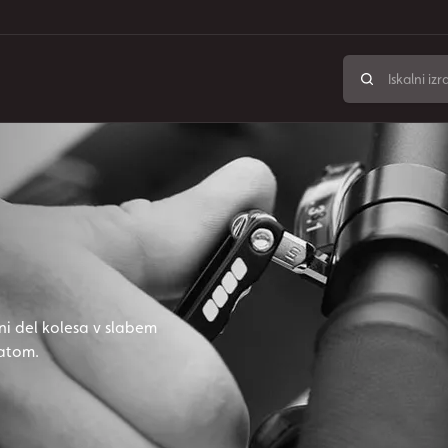
ni del kolesa v slabem
latom.