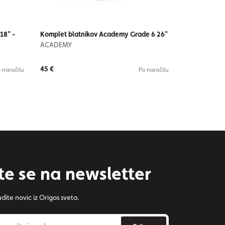
18" -
Komplet blatnikov Academy Grade 6 26"
ACADEMY
45 €
 naročilu
Po naročilu
te se na newsletter
dite novic iz Origos sveta.