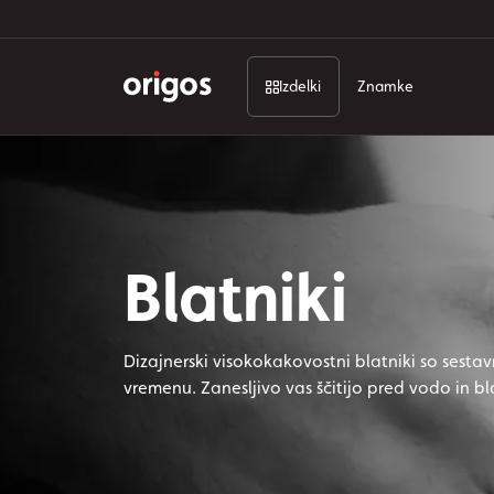
Izdelki
Znamke
Blatniki
Dizajnerski visokokakovostni blatniki so sestav
vremenu. Zanesljivo vas ščitijo pred vodo in b