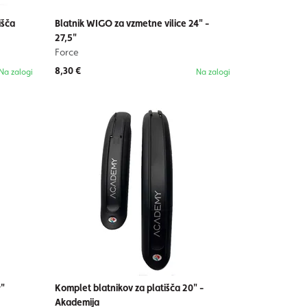
išča
Blatnik WIGO za vzmetne vilice 24" -
27,5"
Force
8,30 €
Na zalogi
Na zalogi
9"
Komplet blatnikov za platišča 20" -
Akademija