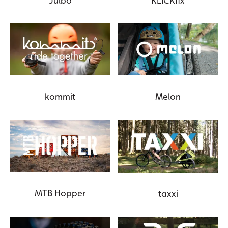
Julbo
KLICKfix
kommit
Melon
MTB Hopper
taxxi