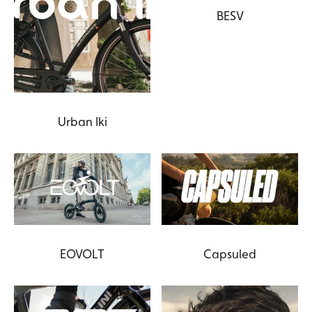
BESV
Urban Iki
EOVOLT
Capsuled