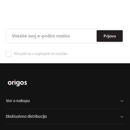
Naročite se na newsletter
Nikoli več ne zamudite novic iz Origos sveta.
Prijava
Strinjate se s soglasjem za novičke.
Vse o nakupu
Ekskluzivna distribucija