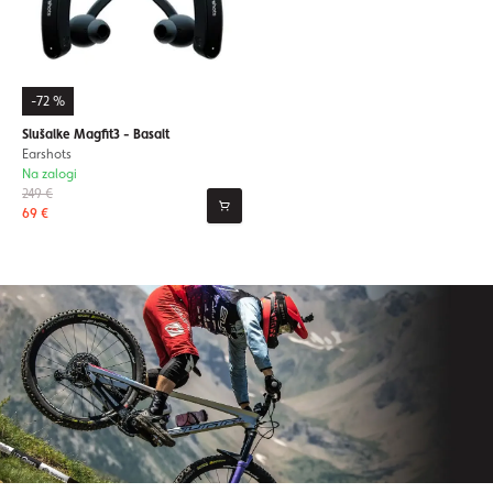
-72 %
Slušalke Magfit3 - Basalt
Earshots
Na zalogi
249 €
69 €