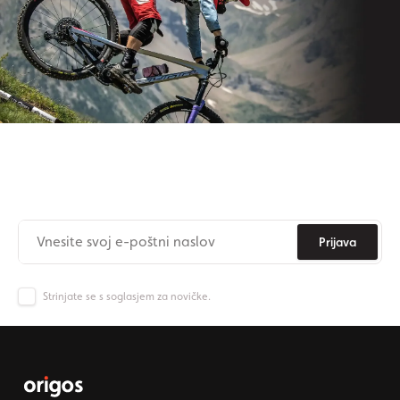
Naročite se na newsletter
Nikoli več ne zamudite novic iz Origos sveta.
Prijava
Strinjate se s soglasjem za novičke.