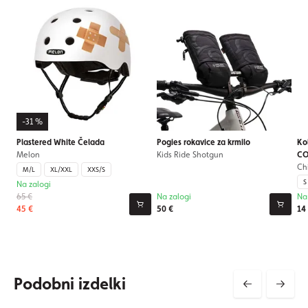
-31 %
Plastered White Čelada
Pogies rokavice za krmilo
Ko
Melon
Kids Ride Shotgun
CO
Ch
M/L
XL/XXL
XXS/S
S
Na zalogi
65 €
Na zalogi
Na
45 €
50 €
14
Podobni izdelki