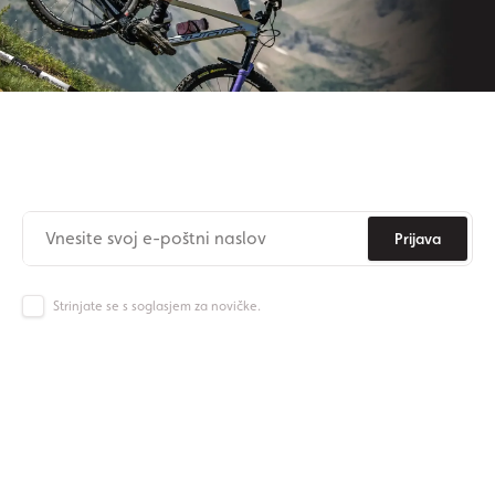
Naročite se na newsletter
Nikoli več ne zamudite novic iz Origos sveta.
Prijava
Strinjate se s soglasjem za novičke.