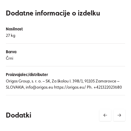
Dodatne informacije o izdelku
Nosilnost
27 kg
Barva
Črni
Proizvajalec/distributer
Origos Group, s. r. o. – SK, Za školou I. 398/1, 91105 Zamarovce –
SLOVAKIA, info@origos.eu https://origos.eu/ Ph. +421322023680
Dodatki