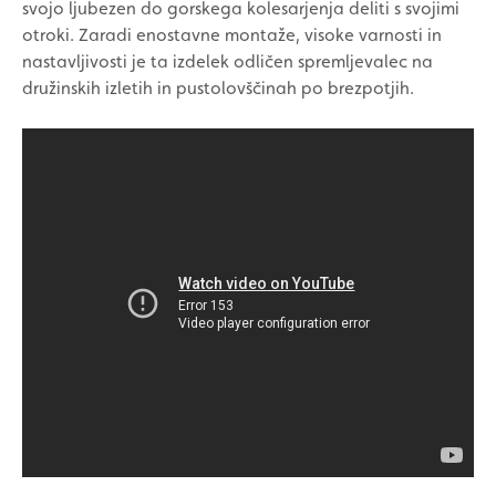
svojo ljubezen do gorskega kolesarjenja deliti s svojimi
otroki. Zaradi enostavne montaže, visoke varnosti in
nastavljivosti je ta izdelek odličen spremljevalec na
družinskih izletih in pustolovščinah po brezpotjih.