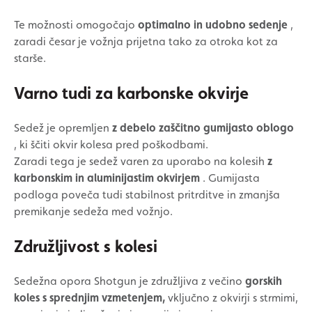
Te možnosti omogočajo
optimalno in udobno sedenje
,
zaradi česar je vožnja prijetna tako za otroka kot za
starše.
Varno tudi za karbonske okvirje
Sedež je opremljen
z debelo zaščitno gumijasto oblogo
, ki ščiti okvir kolesa pred poškodbami.
Zaradi tega je sedež varen za uporabo na kolesih
z
karbonskim in aluminijastim okvirjem
. Gumijasta
podloga poveča tudi stabilnost pritrditve in zmanjša
premikanje sedeža med vožnjo.
Združljivost s kolesi
Sedežna opora Shotgun je združljiva z večino
gorskih
koles s sprednjim vzmetenjem,
vključno z okvirji s strmimi,