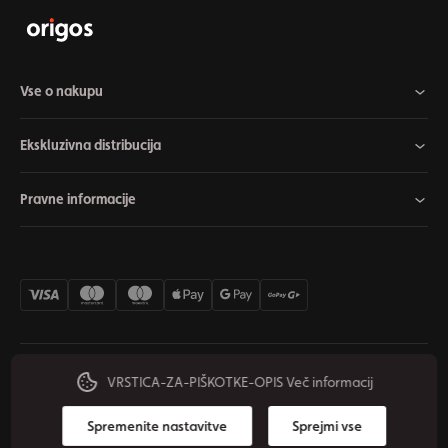
Vse o nakupu
Ekskluzivna distribucija
Pravne informacije
VRSTICA-ZA-PIŠKOTKE-OPIS
Več informacij
Nastavitve piškotkov
Odstop od pogodbe
Zasebnost
© 2026 Origos Group s.r.o. - SI. Vse pravice pridržane.
Spremenite nastavitve
Sprejmi vse
Ustvaril/a