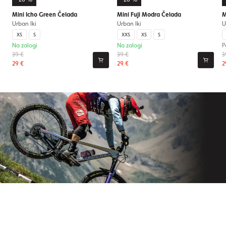
Mini Icho Green Čelada
Mini Fuji Modra Čelada
M
Urban Iki
Urban Iki
U
XS
S
XXS
XS
S
Na zalogi
Na zalogi
P
39 €
39 €
3
29 €
29 €
2
Naročite se na newsletter
Nikoli več ne zamudite novic iz Origos sveta.