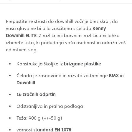
Prepustite se strasti do downhill vožnje brez skrbi, da
vaša glava ne bi bila zaščitena s čelado
Kenny
Downhill
ELITE
. Z različnimi barvnimi različicami lahko
izberete tisto, ki podudarja vašo osebnost in odraža vaš
edinstven slog.
Konstrukcija školjke iz
brizgane plastike
Čelada je zasnovana in razvita za treninge
BMX
in
Downhill
16 zračnih odprtin
Odstranljiva in pralna podloga
Teža: 900 g (+/–50 g)
varnost
standard EN 1078