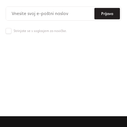
Prijava
Strinjate se s soglasjem za novičke.