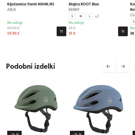
Ključavnica Yarnit 4004K/85
Majica ROOT Blue
Ko
ABUS
KENNY
Re
Ch
+2
S
M
L
S
Na zalogi
Na zalogi
69,90 €
35 €
Na
59,90 €
19 €
38
Podobni izdelki
-26 %
-26 %