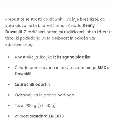
Prepustite se strasti do downhill vožnje brez skrbi, da
vaša glava ne bi bila zaščitena s čelado
Kenny
Downhill
. Z različnimi barvnimi različicami lahko izberete
tisto, ki podudarja vašo osebnost in odraža vaš
edinstven slog.
Konstrukcija školjke iz
brizgane plastike
Čelada je zasnovana in razvita za treninge
BMX
in
Downhill
16 zračnih odprtin
Odstranljiva in pralna podloga
Teža: 900 g (+/–50 g)
varnost
standard EN 1078