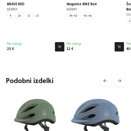
BRAVE RED
Nogavice BIKE Red
Že
KENNY
KENNY
Bio
Ch
+8
9
10
11
39-42
43-46
S
Na zalogi
Na zalogi
Na
25 €
12 €
40
Podobni izdelki