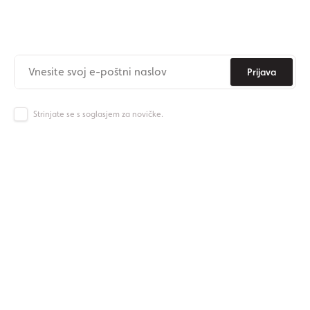
Naročite se na newsletter
Nikoli več ne zamudite novic iz Origos sveta.
Prijava
Strinjate se s soglasjem za novičke.