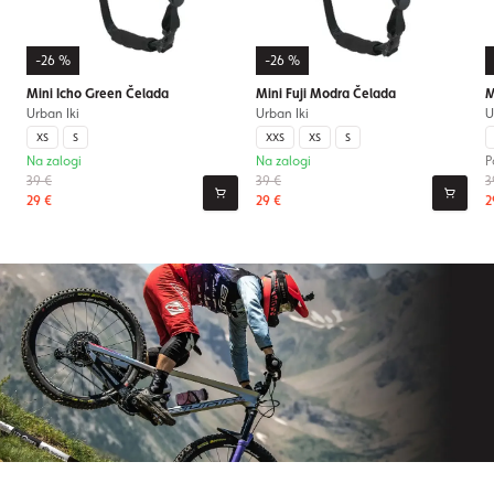
-26 %
-26 %
Mini Icho Green Čelada
Mini Fuji Modra Čelada
M
Urban Iki
Urban Iki
U
XS
S
XXS
XS
S
Na zalogi
Na zalogi
P
39 €
39 €
3
29 €
29 €
2