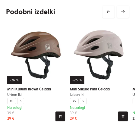
Podobni izdelki
-26 %
-26 %
Mini Kurumi Brown Čelada
Mini Sakura Pink Čelada
M
Urban Iki
Urban Iki
U
XS
S
XS
S
Na zalogi
Na zalogi
39 €
39 €
N
29 €
29 €
3