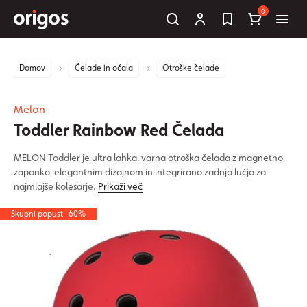
0
Domov
Čelade in očala
Otroške čelade
Melon
Toddler Rainbow Red Čelada
MELON Toddler je ultra lahka, varna otroška čelada z magnetno
zaponko, elegantnim dizajnom in integrirano zadnjo lučjo za
najmlajše kolesarje.
Prikaži več
Skupni popust -60%