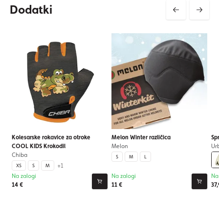
Dodatki
Kolesarske rokavice za otroke
Melon Winter različica
Spr
COOL KIDS Krokodil
Melon
Urb
Chiba
S
M
L
+1
XS
S
M
Na zalogi
Na zalogi
Na
14 €
11 €
37