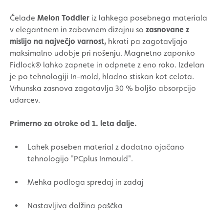
Čelade
Melon Toddler
iz lahkega posebnega materiala
v elegantnem in zabavnem dizajnu so
zasnovane z
mislijo na največjo varnost,
hkrati pa zagotavljajo
maksimalno udobje pri nošenju. Magnetno zaponko
Fidlock® lahko zapnete in odpnete z eno roko. Izdelan
je po tehnologiji In-mold, hladno stiskan kot celota.
Vrhunska zasnova zagotavlja 30 % boljšo absorpcijo
udarcev.
Primerno za otroke od 1. leta dalje.
Lahek poseben material z dodatno ojačano
tehnologijo "PCplus Inmould".
Mehka podloga spredaj in zadaj
Nastavljiva dolžina paščka