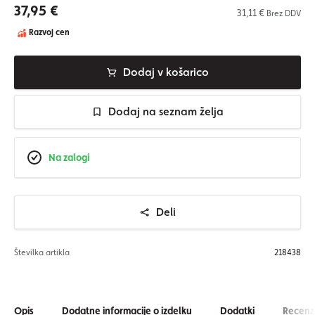
37,95 €
31,11 €
Brez DDV
Razvoj cen
Dodaj v košarico
Dodaj na seznam želja
Na zalogi
Deli
Številka artikla
218438
Opis
Dodatne informacije o izdelku
Dodatki
Recenzi