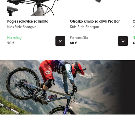
Pogies rokavice za krmilo
Otroško krmilo za okvir Pro Bar
O
Kids Ride Shotgun
Kids Ride Shotgun
K
Na zalogi
Po naročilu
N
50 €
68 €
4
Naročite se na newsletter