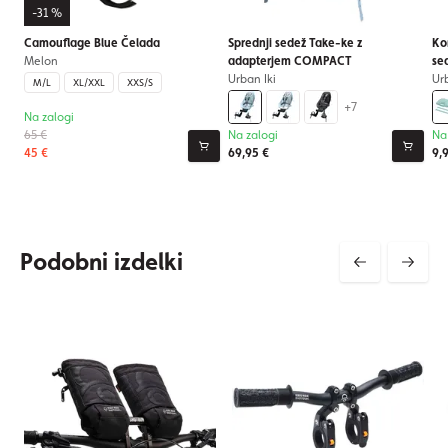
-31 %
Camouflage Blue Čelada
Sprednji sedež Take-ke z
Ko
Melon
adapterjem COMPACT
se
Urban Iki
Urb
M/L
XL/XXL
XXS/S
+7
Na zalogi
65 €
Na zalogi
Na
45 €
69,95 €
9,
Podobni izdelki