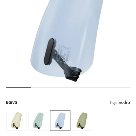
Barva
Fuji modra