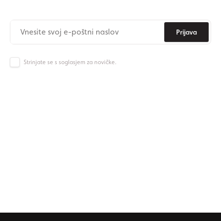
Nikoli več ne zamudite novic iz Origos sveta.
Prijava
Strinjate se s soglasjem za novičke.