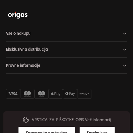
Vse o nakupu
Ekskluzivna distribucija
Pravne informacije
VRSTICA-ZA-PIŠKOTKE-OPIS
Več informacij
Nastavitve piškotkov
Odstop od pogodbe
Zasebnost
© 2026 Origos Group s.r.o. - SI. Vse pravice pridržane.
Spremenite nastavitve
Sprejmi vse