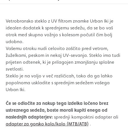
Vetrobransko steklo z UV filtrom znamke Urban Iki je
idealen dodatek k sprednjemu sedežu, da se bo vaš
otrok med skupno vožnjo s kolesom počutil čim bolj
udobno.
Vašemu otroku nudi celovito zaščito pred vetrom,
žuželkami, peskom in nekaj UV-sevanja. Steklo ima tudi
prijeten odtenek, ki je prilagojen zmanjšanju splošne
svetlosti.
Steklo je na voljo v več različicah, tako da ga lahko
popolnoma uskladite s sprednjim sedežem vašega
Urban Iki.
Če se odločite za nakup tega izdelka ločeno brez
ustreznega sedeža, boste morali kupiti enega od
naslednjih adapterjev:
sprednji kompaktni adapter ali
adapter za gorsko kolo/kolo (MTB/ATB)
.