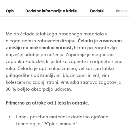
Opis
Dodatne informacije o izdelku
Dodatki
Recenzi
Melon čelade iz lahkega posebnega materiala v
elegantnem in zabavnem dizajnu.
Čelada je zasnovana
z mislijo na maksimalno varnost,
hkrati pa zagotavlja
največje udobje pri nošenju. Zapiranje je magnetna
zaponka Fidlock®, ki jo lahko zapnete in odpnete z eno
roko. Čelada je optimalno zračna, velikost pa lahko
prilagodite z odstranljivimi blazinicami in vrtljivim
kolescem na zadnji strani. Vrhunska zasnova zagotavlja
30 % boljšo absorpcijo udarcev.
Primerno za otroke od 1 leta in odrasle.
Lahek poseben material z dodatno ojačano
tehnologijo "PCplus Inmould".