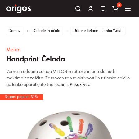
0
Domov
Čelade in očala
Urbane čelade - Junior/Adult
Melon
Handprint Čelada
Varna in udobna čelada MELON za otroke in odrasle nudi
maksimalno zaščito. Zasnovan za vse aktivnosti in z zimsko edicijo
ga lahko uporabljate tudi pozimi.
Prikaži več
Skupni popust -31%