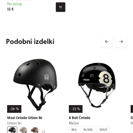
Na zalogi
11 €
Podobni izdelki
-26 %
-31 %
Maxi čelada Urban Iki
8 Ball Čelada
D
Urban Iki
Melon
M
M/L
XL/XXL
XXS/S
+1