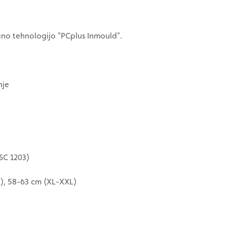
no tehnologijo "PCplus Inmould".
nje
PSC 1203)
L), 58-63 cm (XL-XXL)