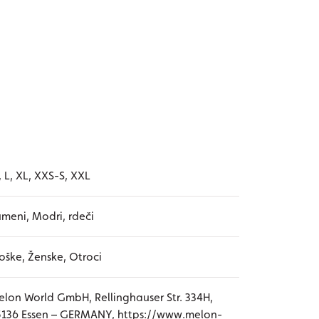
 L, XL, XXS-S, XXL
meni, Modri, rdeči
ške, Ženske, Otroci
lon World GmbH, Rellinghauser Str. 334H,
136 Essen – GERMANY, https://www.melon-