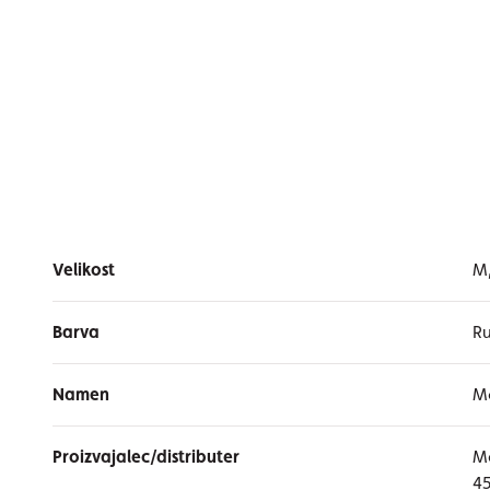
Velikost
M,
Barva
Ru
Namen
Mo
Proizvajalec/distributer
Me
45