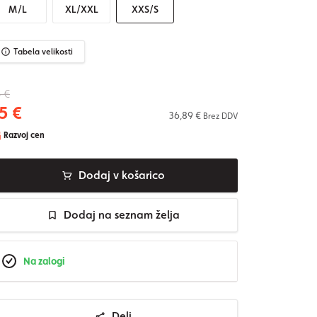
M/L
XL/XXL
XXS/S
Tabela velikosti
 €
5 €
36,89 €
Brez DDV
Razvoj cen
Dodaj v košarico
Dodaj na seznam želja
Na zalogi
Deli