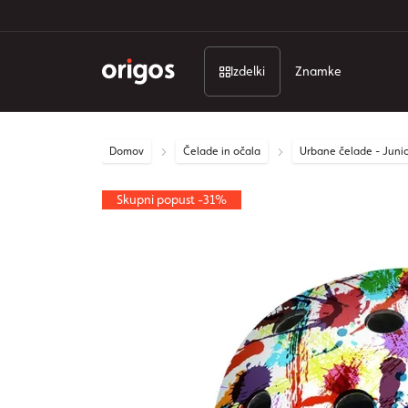
Izdelki
Znamke
Domov
Čelade in očala
Urbane čelade - Junio
Skupni popust -31%