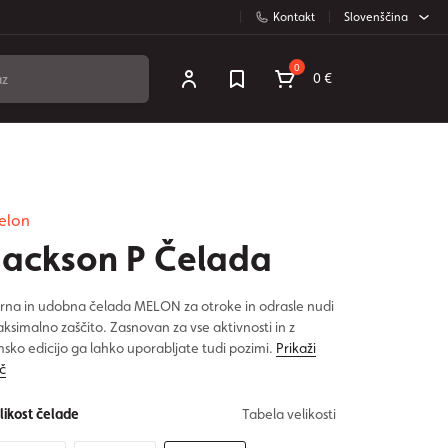
Kontakt
Slovenščina
0
0 €
elon
Jackson P Čelada
rna in udobna čelada MELON za otroke in odrasle nudi
ksimalno zaščito. Zasnovan za vse aktivnosti in z
msko edicijo ga lahko uporabljate tudi pozimi.
Prikaži
č
likost čelade
Tabela velikosti