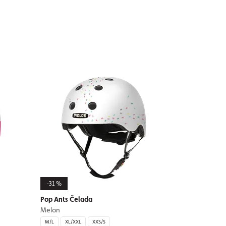
-31 %
Pop Ants Čelada
Melon
M/L
XL/XXL
XXS/S