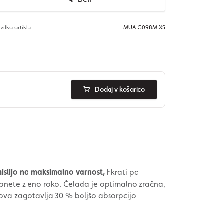
vilka artikla
MUA.G098M.XS
Dodaj v košarico
islijo na maksimalno varnost,
hkrati pa
pnete z eno roko. Čelada je optimalno zračna,
snova zagotavlja 30 % boljšo absorpcijo