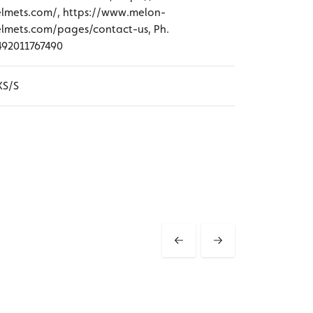
lmets.com/, https://www.melon-
lmets.com/pages/contact-us, Ph.
492011767490
XS/S