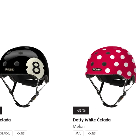
-31 %
Čelada
Dotty White Čelada
Melon
XL/XXL
XXS/S
M/L
XXS/S