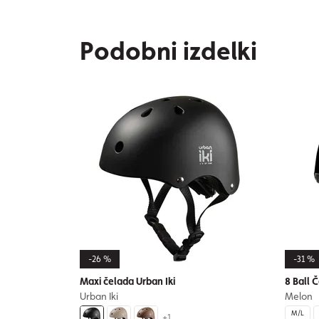
Podobni izdelki
-26 %
-31 %
Maxi čelada Urban Iki
8 Ball 
Urban Iki
Melon
M/L
+1