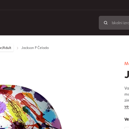
r/Adult
Jackson P Čelada
M
Va
ma
zi
ve
Ve