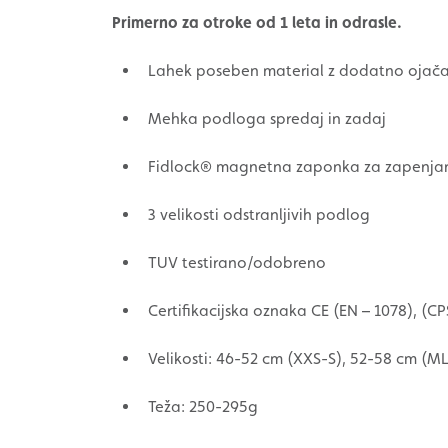
Primerno za otroke od 1 leta in odrasle.
Lahek poseben material z dodatno ojača
Mehka podloga spredaj in zadaj
Fidlock® magnetna zaponka za zapenja
3 velikosti odstranljivih podlog
TUV testirano/odobreno
Certifikacijska oznaka CE (EN – 1078), (C
Velikosti: 46-52 cm (XXS-S), 52-58 cm (M
Teža: 250-295g