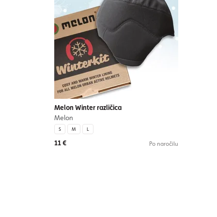
Melon Winter različica
Melon
S
M
L
11 €
Po naročilu