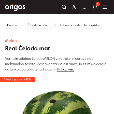
0
Domov
Čelade in očala
Urbane čelade - Junior/Adult
Melon
Real Čelada mat
Varna in udobna čelada MELON za otroke in odrasle nudi
maksimalno zaščito. Zasnovan za vse aktivnosti in z zimsko edicijo
ga lahko uporabljate tudi pozimi.
Prikaži več
Skupni popust -31%