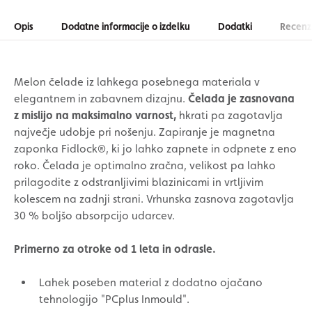
Opis
Dodatne informacije o izdelku
Dodatki
Recenzi
Melon čelade iz lahkega posebnega materiala v
elegantnem in zabavnem dizajnu.
Čelada je zasnovana
z mislijo na maksimalno varnost,
hkrati pa zagotavlja
največje udobje pri nošenju. Zapiranje je magnetna
zaponka Fidlock®, ki jo lahko zapnete in odpnete z eno
roko. Čelada je optimalno zračna, velikost pa lahko
prilagodite z odstranljivimi blazinicami in vrtljivim
kolescem na zadnji strani. Vrhunska zasnova zagotavlja
30 % boljšo absorpcijo udarcev.
Primerno za otroke od 1 leta in odrasle.
Lahek poseben material z dodatno ojačano
tehnologijo "PCplus Inmould".