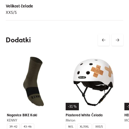
Velikost čelade
XXS/S
Dodatki
-31 %
-
Nogavice BIKE Kaki
Plastered White Čelada
HE
KENNY
Melon
M
39-42
43-46
M/L
XL/XXL
XXS/S