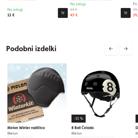
Na zalogi
Po
Na zalogi
65 €
59
12 €
45 €
29
Podobni izdelki
-31 %
Melon Winter različica
8 Ball Čelada
D
Melon
Melon
M