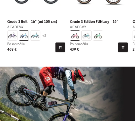
Grade 3 Belt - 16" (od 105 cm)
Grade 3 Edition FUNtasy - 16"
G
ACADEMY
ACADEMY
A
+3
Po naročilu
Po naročilu
P
469 €
439 €
2
Naročite se na newsletter