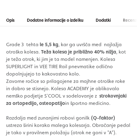
Opis
Dodatne informacije o izdelku
Dodatki
Recenzi
Grade 3 tehta
le 5,5 kg
, kar ga uvršča med najlažja
otroška kolesa.
Teža kolesa je približno 40% nižja
, kot
je teža otrok, ki jim je ta model namenjen.
Kolesa
SUPERLIGHT in VEE TIRE Rail pnevmatike odlično
dopolnjujejo to kakovostno kolo.
Zavorne ročice so prilagojene za majhne otroške roke
in dobro se stisnejo. Kolesa ACADEMY je oblikovalo
nemško podjetje S'COOL v sodelovanje z
strokovnjaki
za ortopedijo, osteopatijo
in športno medicino.
Razdalja med zunanjimi robovi gonilk
(Q-faktor)
ustreza širini koraka malega kolesarja. Obračanje pedal
je tako v pravilnem položaju (otrok ne goni v "A").