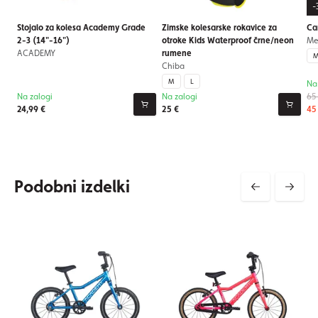
-
Stojalo za kolesa Academy Grade
Zimske kolesarske rokavice za
Ca
2-3 (14"-16")
otroke Kids Waterproof črne/neon
Me
ACADEMY
rumene
M
Chiba
M
L
Na
Na zalogi
Na zalogi
65
24,99 €
25 €
45
Podobni izdelki