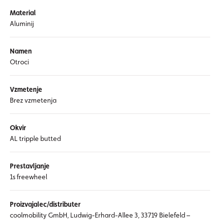
Material
Aluminij
Namen
Otroci
Vzmetenje
Brez vzmetenja
Okvir
AL tripple butted
Prestavljanje
1s freewheel
Proizvajalec/distributer
coolmobility GmbH, Ludwig-Erhard-Allee 3, 33719 Bielefeld –