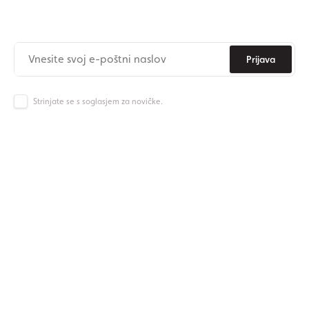
Nikoli več ne zamudite novic iz Origos sveta.
Prijava
Strinjate se s soglasjem za novičke.