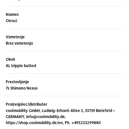
Namen
Otroci
Vzmetenje
Brez vzmetenja
Okvir
AL tripple butted
Prestavljanje
7s Shimano Nexus
Proizvajalec/distributer
coolmobility GmbH, Ludwig-Erhard-Allee 3, 33719 Bielefeld –
GERMANY, info@coolmobility.de,
https://shop.coolmobility.de/en, Ph. +495213299880