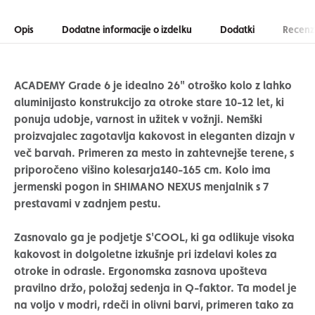
Opis
Dodatne informacije o izdelku
Dodatki
Recenzi
ACADEMY Grade 6 je idealno 26" otroško kolo z lahko
aluminijasto konstrukcijo za
otroke stare 10-12 let
, ki
ponuja udobje, varnost in užitek v vožnji. Nemški
proizvajalec zagotavlja kakovost in eleganten dizajn v
več barvah. Primeren za mesto in zahtevnejše terene, s
priporočeno višino kolesarja
140-165 cm.
Kolo ima
jermenski pogon in
SHIMANO NEXUS menjalnik s 7
prestavami v zadnjem pestu
.
Zasnovalo ga je podjetje
S'COOL,
ki ga odlikuje visoka
kakovost in dolgoletne izkušnje pri izdelavi koles za
otroke in odrasle. Ergonomska zasnova upošteva
pravilno držo, položaj sedenja in
Q-faktor
. Ta model je
na voljo v modri, rdeči in olivni barvi, primeren tako za