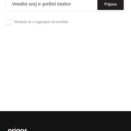
Prijava
Strinjate se s soglasjem za novičke.