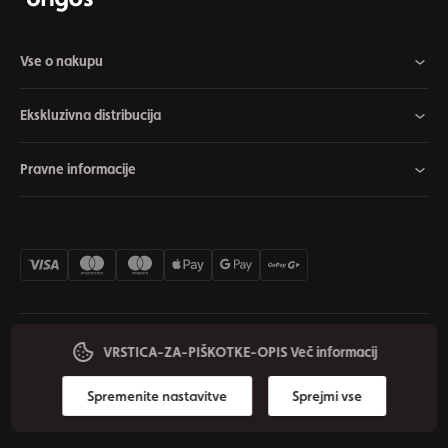
Vse o nakupu
Ekskluzivna distribucija
Pravne informacije
VRSTICA-ZA-PIŠKOTKE-OPIS
Več informacij
Nastavitve piškotkov
Odstop od pogodbe
Zasebnost
© 2026 Origos Group s.r.o. - SI. Vse pravice pridržane.
Spremenite nastavitve
Sprejmi vse
Ustvaril/a