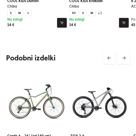
COOL KIDS Duhovi
COOL KIDS Krokodil
6 
Chiba
Chiba
AC
+1
S
M
L
XS
S
M
Na zalogi
Na zalogi
Po
14 €
14 €
45
Podobni izdelki