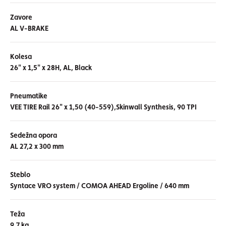
Zavore
AL V-BRAKE
Kolesa
26" x 1,5" x 28H, AL, Black
Pneumatike
VEE TIRE Rail 26" x 1,50 (40-559),Skinwall Synthesis, 90 TPI
Sedežna opora
AL 27,2 x 300 mm
Steblo
Syntace VRO system / COMOA AHEAD Ergoline / 640 mm
Teža
9,7 kg