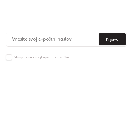
Naročite se na newsletter
Nikoli več ne zamudite novic iz Origos sveta.
Prijava
Strinjate se s soglasjem za novičke.