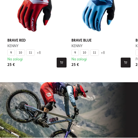
BRAVE RED
BRAVE BLUE
B
KENNY
KENNY
K
+8
+8
9
10
11
9
10
11
Na zalogi
Na zalogi
P
25 €
25 €
2