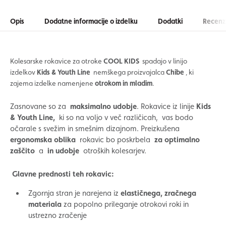
Opis
Dodatne informacije o izdelku
Dodatki
Recenzi
Kolesarske rokavice za otroke
COOL KIDS
spadajo v linijo
izdelkov
Kids & Youth Line
nemškega proizvajalca
Chibe
, ki
zajema izdelke namenjene
otrokom in mladim
.
Zasnovane so za
maksimalno udobje
. Rokavice iz linije
Kids
& Youth Line,
ki so na voljo v več različicah,
vas bodo
očarale s svežim in smešnim dizajnom. Preizkušena
ergonomska oblika
rokavic bo poskrbela
za optimalno
zaščito
a
in udobje
otroških kolesarjev.
Glavne prednosti teh rokavic:
Zgornja stran je narejena iz
elastičnega, zračnega
materiala
za popolno prileganje otrokovi roki in
ustrezno zračenje