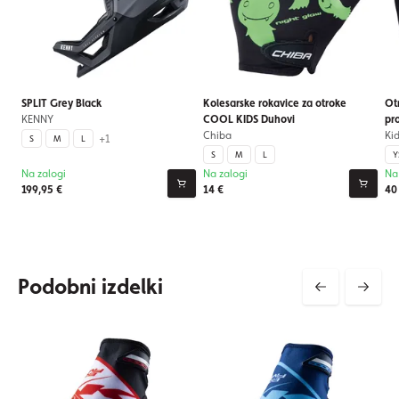
SPLIT Grey Black
Kolesarske rokavice za otroke
Ot
KENNY
COOL KIDS Duhovi
pro
Chiba
Ki
+1
S
M
L
S
M
L
Y
Na zalogi
Na zalogi
Na
199,95 €
14 €
40
Podobni izdelki