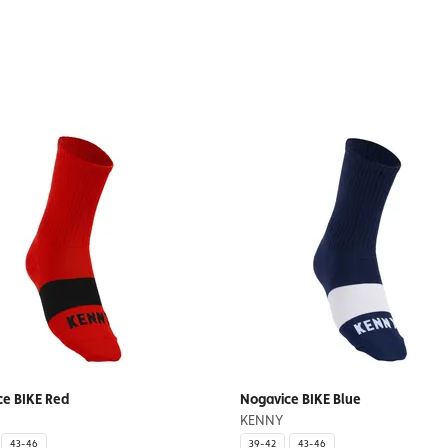
ce BIKE Red
Nogavice BIKE Blue
KENNY
43-46
39-42
43-46