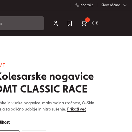
Kontakt
Slovenščina
0
0 €
MT
Kolesarske nogavice
DMT CLASSIC RACE
hke in visoke nogavice, maksimalna zračnost, Q-Skin
eja za odlično udobje in hitro sušenje.
Prikaži več
likost