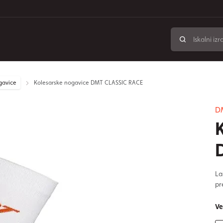
gavice
Kolesarske nogavice DMT CLASSIC RACE
D
La
pr
Ve