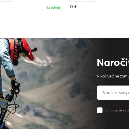
12 €
Na zalogi
Naroči
Nikoli več ne zamu
Strinjate se s s