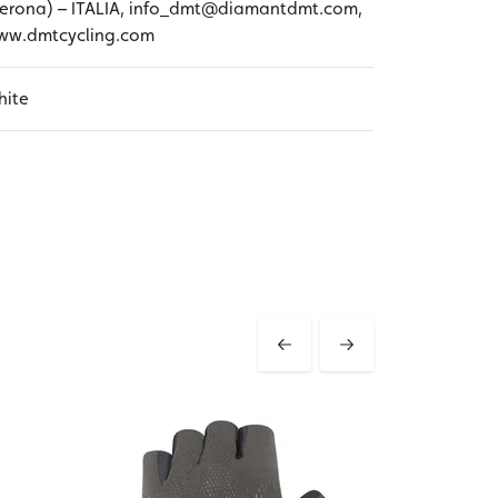
erona) – ITALIA, info_dmt@diamantdmt.com,
ww.dmtcycling.com
hite