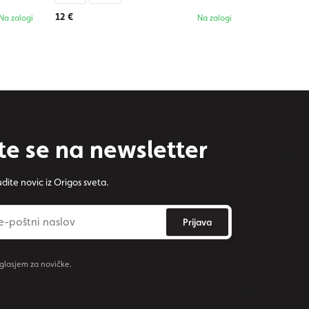
12 €
Na zalogi
Na zalogi
te se na newsletter
dite novic iz Origos sveta.
Prijava
oglasjem za novičke.