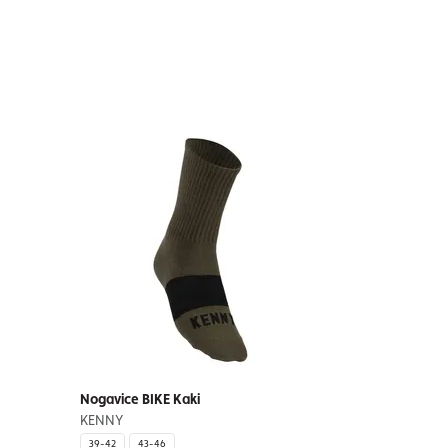
Nogavice BIKE Kaki
KENNY
39-42
43-46