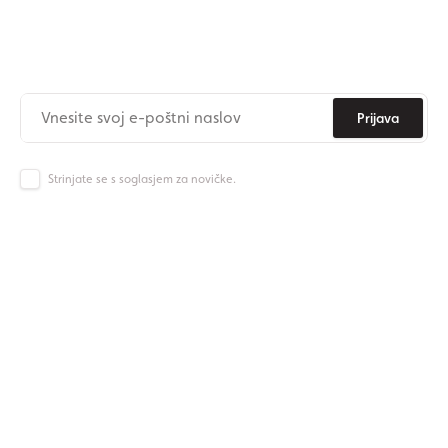
Naročite se na newsletter
Nikoli več ne zamudite novic iz Origos sveta.
Prijava
Strinjate se s soglasjem za novičke.