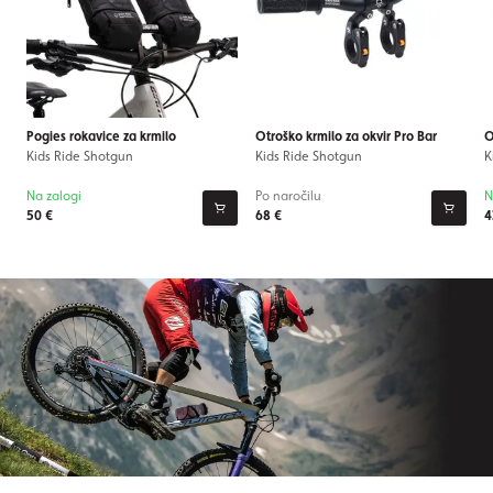
Pogies rokavice za krmilo
Otroško krmilo za okvir Pro Bar
O
Kids Ride Shotgun
Kids Ride Shotgun
K
Na zalogi
Po naročilu
N
50 €
68 €
4