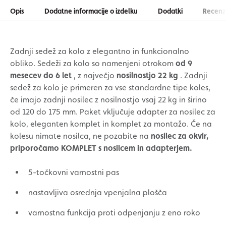
Opis
Dodatne informacije o izdelku
Dodatki
Recenzi
Zadnji sedež za kolo z elegantno in funkcionalno
obliko. Sedeži za kolo so namenjeni otrokom
od 9
mesecev do 6 let
, z največjo
nosilnostjo 22 kg
. Zadnji
sedež za kolo je primeren za vse standardne tipe koles,
če imajo zadnji nosilec z nosilnostjo vsaj 22 kg in širino
od 120 do 175 mm. Paket vključuje adapter za nosilec za
kolo, eleganten komplet in komplet za montažo. Če na
kolesu nimate nosilca, ne pozabite na
nosilec za okvir,
priporočamo KOMPLET s nosilcem in adapterjem.
5-točkovni varnostni pas
nastavljiva osrednja vpenjalna plošča
varnostna funkcija proti odpenjanju z eno roko