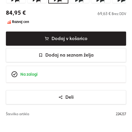
84,95 €
69,63 €
Brez DDV
Razvoj cen
Dodaj v košarico
Dodaj na seznam želja
Na zalogi
Deli
Številka artikla
224217