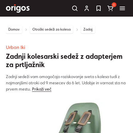
0
Domov
Otroški sedeži za kolesa
Zadaj
Urban Iki
Zadnji kolesarski sedež z adapterjem
za prtljažnik
Zadnji sedeži vam omogočajo raziskovanje sveta s kolesa tudi z
najmanjšimi otroki od 9 mesecev do 6 let. Udobje in varnost sta na
prvem mestu.
Prikaži več